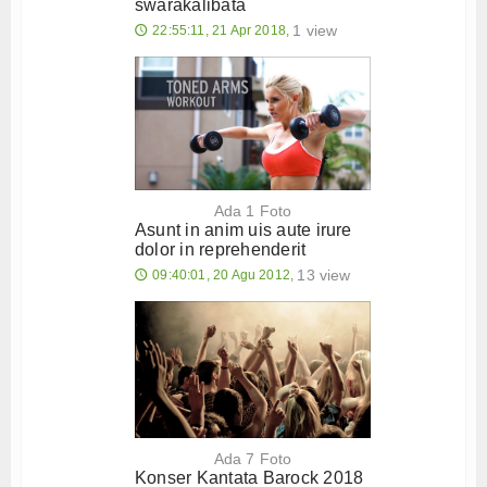
swarakalibata
Tokoh
1 view
22:55:11, 21 Apr 2018,
🕔
Ceramah
Hikmah
Index Berita
Download
Ada 1 Foto
Asunt in anim uis aute irure
dolor in reprehenderit
Video
13 view
09:40:01, 20 Agu 2012,
🕔
Gallery
Agenda
Forum
Register
Ada 7 Foto
Konser Kantata Barock 2018